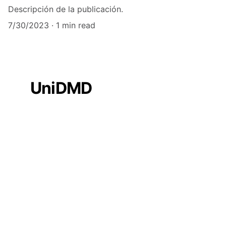
Descripción de la publicación.
7/30/2023
1 min read
UniDMD
Contacto
5549340845
informes@unidadedu
ca.com
Oficinas de cotejo 
de documentos 